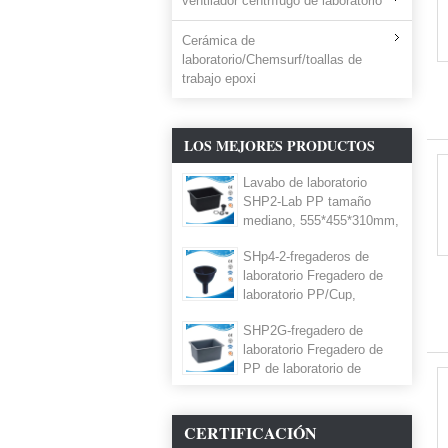
ventilador centrífugo de laboratorio
Cerámica de
laboratorio/Chemsurf/toallas de
trabajo epoxi
LOS MEJORES PRODUCTOS
Lavabo de laboratorio
SHP2-Lab PP tamaño
mediano, 555*455*310mm,
lavabo de laboratorio
SHp4-2-fregaderos de
científico, lavabo para
laboratorio Fregadero de
campana de extracción de
laboratorio PP/Cup,
polipropileno, lavabo de PP
fregadero de polipropileno
SHP2G-fregadero de
de 185*220 mm para
laboratorio Fregadero de
laboratorio de ciencias
PP de laboratorio de
FREGADERO de banco de
tamaño mediano,
isla FREGADERO de pp
555*455*310 mm,
fregaderos de laboratorio
CERTIFICACIÓN
grises, fregadero de