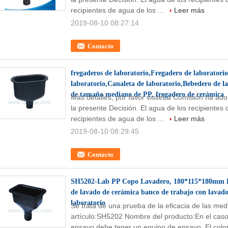
recipientes de agua de los ...
Leer más
2019-08-10 08:27:14
Contacto
fregaderos de laboratorio,Fregadero de laboratori
laboratorio,Canaleta de laboratorio,Bebedero de la
de tamaño mediano de PP, fregadero de cerámica
Más detalles, por favor visiteLa Comisión ha ado
la presente Decisión. El agua de los recipientes
recipientes de agua de los ...
Leer más
2019-08-10 08:29:45
Contacto
SH5202-Lab PP Copo Lavadero, 180*115*180mm L
de lavado de cerámica banco de trabajo con lavado 
laboratorio
Se trata de una prueba de la eficacia de las me
artículo:SH5202 Nombre del producto:En el caso
ensayo debe tener un equipo de ensayo. El color