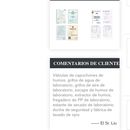
laboratorio, fregaderos de
laboratorio de PP
COMENTARIOS DE CLIENTE
Válvulas de capuchones de
humos, grifos de agua de
laboratorio, grifos de aire de
laboratorio, escape de humos de
laboratorio, extractor de humos,
fregadero de PP de laboratorio,
estante de secado de laboratorio,
ducha de seguridad y fábrica de
lavado de ojos
—— El Sr. Liu