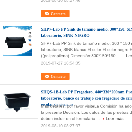
2019-08-10 08:27:46
Contacto
SHP7-Lab PP Sink de tamaño medio, 300*150, SI
laboratorio, SINK NEGRO
SHP7-Lab PP Sink de tamaño medio, 300 * 150 
laboratorio, SINK blanco El color:El color negro E
((polipropileno) Dimensión:300*150*150 ...
Le
2019-07-27 16:54:35
Contacto
SHQS-1B-Lab PP Fregadero, 440*330*200mm Freg
laboratorio, banco de trabajo con fregadero de ce
escolar de ciencias
Más detalles, por favor visiteLa Comisión ha ado
la presente Decisión. Los datos de las pruebas 
deben incluir en el formulario ...
Leer más
2019-08-10 08:27:37