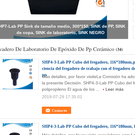
SHP2 - fregadero de laboratorio de ciencia, fregaderos de
laboratorio, fregadero de laboratorio PP de tamaño medio,
555*455*310mm, material gris, fregadero de laboratorio de
ciencia
vadero De Laboratorio De Epóxido De Pp Cerámico
(34)
SHP4-3-Lab PP Cubo del fregadero, 116*180mm,pol
ciencia del fregadero de trabajo con el fregadero d
pp
Más detalles, por favor visiteLa Comisión ha ado
la presente Decisión. SHP4-3-Lab PP Cubo del 
polipropileno El agua de los ...
Leer más
2019-07-29 17:35:01
Contacto
SHP4-3-Lab PP Cubo del fregadero, 116*180mm, la