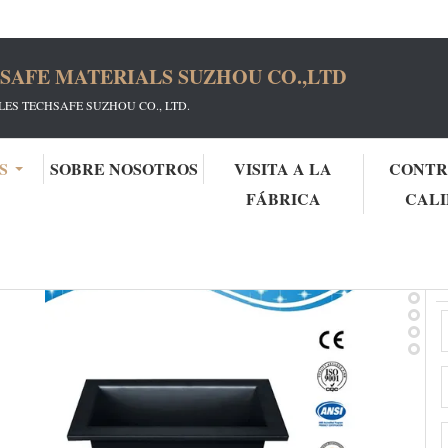
SAFE MATERIALS SUZHOU CO.,LTD
ES TECHSAFE SUZHOU CO., LTD.
S
SOBRE NOSOTROS
VISITA A LA
CONTR
FÁBRICA
CAL
o de epóxido de pp cerámico
P