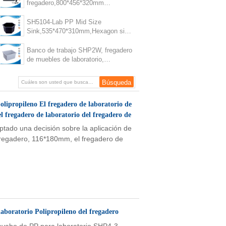
material gris, fregadero de
fregadero,800*456*320mm
laboratorio de ciencia
Laboratorio PP Mediano tamaño
fregadero banco de trabajo de
SH5104-Lab PP Mid Size
lavabo de cerámica con fregadero
Sink,535*470*310mm,Hexagon sink
Lab PP Mid Size Sink banco de
trabajo de lavabo cerámico con
Banco de trabajo SHP2W, fregadero
lavabo
de muebles de laboratorio,
fregadero de laboratorio PP de
tamaño medio, fregadero negro de
laboratorio 550*450*310mm,
fregadero blanco de laboratorio
ipropileno El fregadero de laboratorio de
el fregadero de laboratorio del fregadero de
ptado una decisión sobre la aplicación de
fregadero, 116*180mm, el fregadero de
boratorio Polipropileno del fregadero