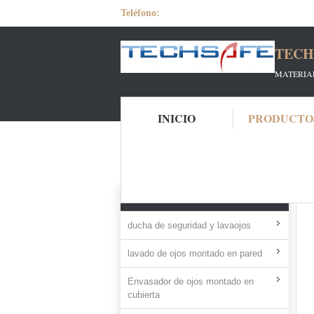
Teléfono:
TECH
MATERIAL
INICIO
PRODUCTO
Inicio
Productos
Lavadero de laboratori
TODOS LOS PRODUCTOS
ducha de seguridad y lavaojos
lavado de ojos montado en pared
Envasador de ojos montado en
cubierta