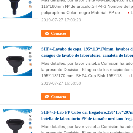
Más detalles, por favor visite www.labppe.com 
116*180mm Nº de artículo:SHP4-3 Nombre del pr
polipropileno Color: negro Material: PP de ...
L
2019-07-27 17:00:23
Contacto
SHP4-Lavabo de copa, 195*113*170mm, lavabos de 
desagüe de lavabo de laboratorio, canaleta de labor
Más detalles, por favor visiteLa Comisión ha ado
la presente Decisión. El agua de los recipiente
195*113*170 mm. SHP4-Cup Sink 195*113...
2019-07-27 16:58:58
Contacto
SHP4-1-Lab PP Cubo del fregadero,258*137*207m
botella de laboratorio PP de tamaño mediano frega
Más detalles, por favor visiteLa Comisión ha ado
la presente Decisión. El agua de los recipientes