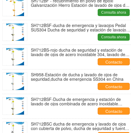
SH712BF - recubrimiento en polvo de epoxi
Galvanización Hierro Estación de lavado de ojos de
la ducha de seguridad Pedal de los pies Lavado de
Consulta ahora
manos de acero de carbono
SH712BSF-ducha de emergencia y lavaojos Pedal
SUS304 Ducha de seguridad y estación de lavaojos,
ducha de emergencia y lavaojos SS304
Consulta ahora
SH712BS-rojo ducha de seguridad y estación de
lavado de ojos de acero inoxidable 304, lavado de
ojos de emergencia de acero inoxidable 304 en
Contacto
China, lavado de ojos de laboratorio ANSI Z358.1-
2009!
SH958-Estación de ducha y lavado de ojos de
seguridad,ducha de emergencia SS304 en China
Contacto
SH712BSF-Ducha de emergencia y estación de
lavado de ojos combinada de acero inoxidable
SUS304, operada con el pie, lavado de ojos de
Contacto
seguridad
SH712BSC ducha de emergencia y lavado de ojos
con cubierta de polvo, ducha de seguridad y fuente
de lavado de ojos