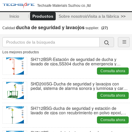
Techsafe Materials Suzhou co.,ltd
Inicio
Productos
Sobre nosotros
Visita a la fábrica
>>
ducha de seguridad y lavaojos
Calidad
supplier.
(27)
Los mejores productos
SH712BSR-Estación de seguridad de ducha y
lavado de ojos,SS304 ducha de emergencia y
lavado de ojos
Consulta ahora
SHD200SG-Ducha de seguridad y lavaojos con
pedal, sistema de alarma sonora y luminosa y carga
de señal ANSI Z358.1-2014 Lavaojos de emergencia
Consulta ahora
SH712BSG-ducha de seguridad y estación de
lavado de ojos con recubrimiento en polvo epoxi,
acero al carbono, lavado de ojos verde y ducha de
Consulta ahora
emergencia para el lugar de trabajo