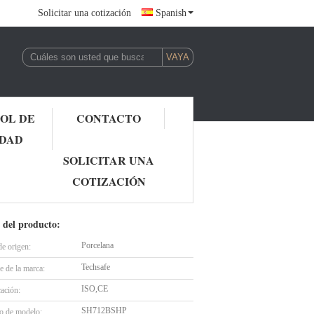
Solicitar una cotización
Spanish
OL DE
CONTACTO
IDAD
 CON VÁLVULA MEZCLADORA TÉRMICA lavaojos de laboratorio
SOLICITAR UNA
COTIZACIÓN
 CON VÁLVULA MEZCLADORA
 del producto:
Porcelana
de origen:
Techsafe
 de la marca:
ISO,CE
cación:
SH712BSHP
 de modelo: