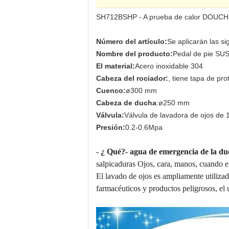
SH712BSHP - A prueba de calor DOUCH
Número del artículo:
Se aplicarán las s
Nombre del producto:
Pedal de pie SUS
El material:
Acero inoxidable 304
Cabeza del rociador:
, tiene tapa de pro
Cuenco:
ø300 mm
Cabeza de ducha
:ø250 mm
Válvula:
Válvula de lavadora de ojos de 
Presión:
0.2-0.6Mpa
- ¿ Qué?
- agua de emergencia de la du
salpicaduras Ojos, cara, manos, cuando e
El lavado de ojos es ampliamente utiliza
farmacéuticos y productos peligrosos, el 