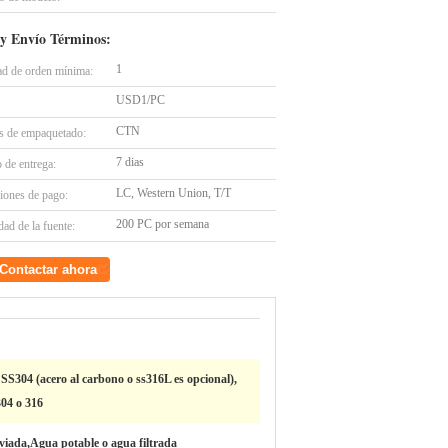
y Envío Términos:
1
ad de orden mínima:
USD1/PC
CTN
es de empaquetado:
7 dias
 de entrega:
LC, Western Union, T/T
iones de pago:
200 PC por semana
ad de la fuente:
Contactar ahora
 SS304 (acero al carbono o ss316L es opcional),
304 o 316
iviada,Agua potable o agua filtrada