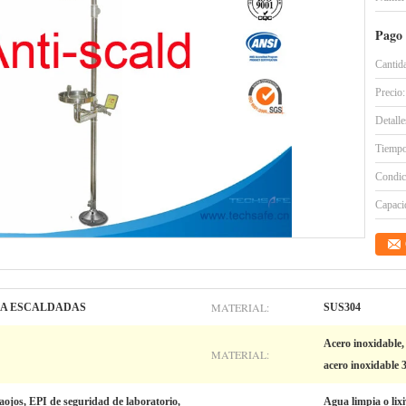
Pago 
Cantid
Precio:
Detall
Tiempo
Condic
Capacid
MATERIAL:
A ESCALDADAS
SUS304
Acero inoxidable,
MATERIAL:
acero inoxidable 
aojos, EPI de seguridad de laboratorio,
Agua limpia o lix