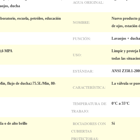
AGUA ORIGINAL:
aojos, ducha
boratorio, escuela, petróleo, educación
Nuevo producto p
NOMBRE:
de ojos, estación 
FUNCIÓN:
Lavaojos + ducha,
 0,6 MPA
Limpie y proteja 
USO:
todas las situacio
ESTÁNDAR:
ANSI Z358.1-200
Min, flujo de ducha≥75.5L/Min, 80-
La válvula se pu
CARACTERÍSTICA:
TEMPERATURA DE
0°C a 55°C
TRABAJO:
ROCIADORES CON
a o de alto brillo
Sí
CUBIERTAS
PROTECTORAS: