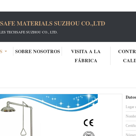
SAFE MATERIALS SUZHOU CO.,LTD
ES TECHSAFE SUZHOU CO., LTD.
S
SOBRE NOSOTROS
VISITA A LA
CONTR
FÁBRICA
CAL
avaojos
SH712BSHP-Ducha de seguridad y lavaojos combinados a prueba de calor y escaldaduras
lavaojos combinados a prueba de calor y escaldaduras
Datos
Lugar 
Nombre
Certifi
Número