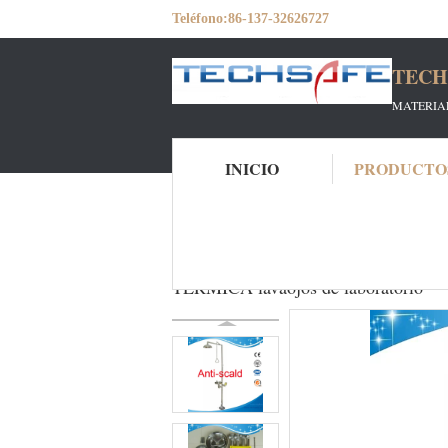
Teléfono:
86-137-32626727
TECH
MATERIAL
INICIO
PRODUCTO
Inicio
Productos
ducha de seguridad y l
SH712BSHP-Ducha de seguridad y 
TÉRMICA lavaojos de laboratorio