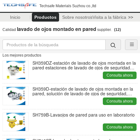
Techsafe Materials Suzhou co.,ltd
Inicio
Productos
Sobre nosotros
Visita a la fábrica
>>
lavado de ojos montado en pared
Calidad
supplier.
(12)
Los mejores productos
SH359DZ-estación de lavado de ojos montada en la
pared estaciones de lavado de ojos de seguridad
protector contra el polvo lavaojos ANSI Z358.1-2014
Consulta ahora
lavaojos
SH359D-estación de lavado de ojos montada en la
pared, solución de lavado de ojos de seguridad,
lavador de ojos, estación de lavado de ojos montada
Consulta ahora
en la pared con cubierta antipolvo
SH759B-Lavaojos de pared para uso en laboratorio
Consulta ahora