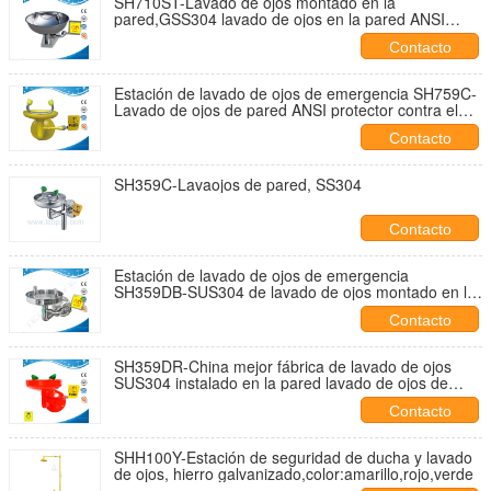
SH710ST-Lavado de ojos montado en la
pared,GSS304 lavado de ojos en la pared ANSI
Z358.1-2014 Fabricado en China fábrica de lavado
Contacto
de ojos distribuidor
Estación de lavado de ojos de emergencia SH759C-
Lavado de ojos de pared ANSI protector contra el
polvo Lavadora de ojos Estaciones de lavado de
Contacto
ojos ss304 material
SH359C-Lavaojos de pared, SS304
Contacto
Estación de lavado de ojos de emergencia
SH359DB-SUS304 de lavado de ojos montado en la
pared ANSI CE equipo de protección personal de
Contacto
lavado de ojos de emergencia
SH359DR-China mejor fábrica de lavado de ojos
SUS304 instalado en la pared lavado de ojos de
seguridad ANSI CE
Contacto
SHH100Y-Estación de seguridad de ducha y lavado
de ojos, hierro galvanizado,color:amarillo,rojo,verde