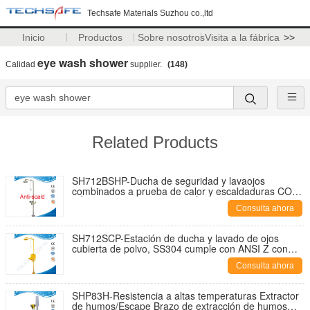
Techsafe Materials Suzhou co.,ltd
Inicio
Productos
Sobre nosotros
Visita a la fábrica
>>
eye wash shower
Calidad
supplier.
(148)
Related Products
SH712BSHP-Ducha de seguridad y lavaojos
combinados a prueba de calor y escaldaduras CON
VÁLVULA MEZCLADORA TÉRMICA lavaojos de
Consulta ahora
laboratorio
SH712SCP-Estación de ducha y lavado de ojos
cubierta de polvo, SS304 cumple con ANSI Z con
cubierta de plástico para tazón
Consulta ahora
SHP83H-Resistencia a altas temperaturas Extractor
de humos/Escape Brazo de extracción de humos