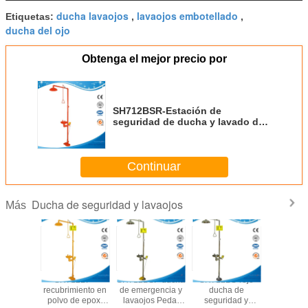
ducha lavaojos
lavaojos embotellado
Etiquetas:
,
,
ducha del ojo
Obtenga el mejor precio por
SH712BSR-Estación de
seguridad de ducha y lavado de
ojos,SS304 ducha de emergencia
y lavado de ojos
Continuar
Ducha de seguridad y lavaojos
Más
2BSG-
SH712BF -
SH712BSF-ducha
SH712BS-rojo
SH712
a de
recubrimiento en
de emergencia y
ducha de
Estació
idad y
polvo de epoxi
lavaojos Pedal
seguridad y
segurid