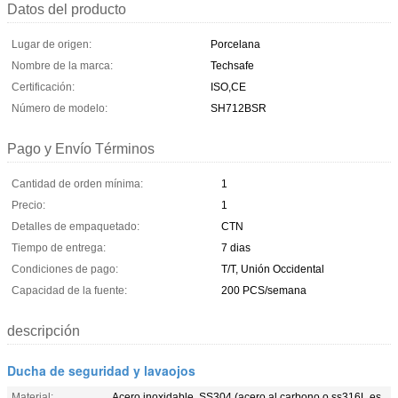
Datos del producto
Lugar de origen:
Porcelana
Nombre de la marca:
Techsafe
Certificación:
ISO,CE
Número de modelo:
SH712BSR
Pago y Envío Términos
Cantidad de orden mínima:
1
Precio:
1
Detalles de empaquetado:
CTN
Tiempo de entrega:
7 dias
Condiciones de pago:
T/T, Unión Occidental
Capacidad de la fuente:
200 PCS/semana
descripción
Ducha de seguridad y lavaojos
Material:
Acero inoxidable, SS304 (acero al carbono o ss316L es