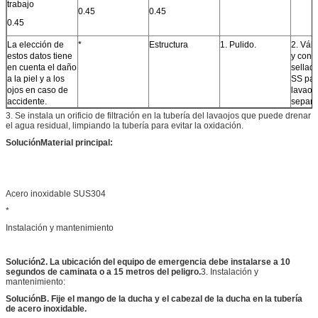
trabajo
0.45
0.45
0.45
La elección de
*
Estructura
1. Pulido.
2. Vál
estos datos tiene
y contr
en cuenta el daño
sellado
a la piel y a los
SS par
ojos en caso de
lavaoj
accidente.
separa
3. Se instala un orificio de filtración en la tubería del lavaojos que puede drenar
el agua residual, limpiando la tubería para evitar la oxidación.
Solución
Material principal:
Acero inoxidable SUS304
*
Instalación y mantenimiento
Solución
2. La ubicación del equipo de emergencia debe instalarse a 10
segundos de caminata o a 15 metros del peligro.
3. Instalación y
mantenimiento:
Solución
B. Fije el mango de la ducha y el cabezal de la ducha en la tubería
de acero inoxidable.