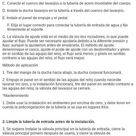
C. Conecte el cuenco del lavaojos a la tubería de acero inoxidable del cuerpo.
D. Instale la ducha lavaojos en la tubería a través del cuenco del lavaojos.
E. Instale el panel de empuje y el pedal.
F. Elija el lugar correcto para conectar la tubería de entrada de agua y fije
firmemente el soporte.
G. La válvula de ajuste está en el medio de los dos rociadores, lo que puede
ajustar el flujo. Puede ser necesario ajustarla debido a la diferente presión y
flujo; aunque la ajustamos antes de enviársela. El método de ajuste:
desenrosque el casco, ajuste el poste de ajuste con un destornillador y gírelo
en el sentido de las agujas del reloj, el flujo será menor, y gírelo en sentido
contrario a las agujas del reloj, el flujo será mayor.
Método de aplicación
1. Tire del mango de la ducha hacia abajo, la ducha corporal funcionará.
2. Empuje el panel en el sentido de las agujas del reloj cuando necesite
lavarse los ojos, y la instalación funcionará, tire del panel en sentido contrario a
las agujas del reloj, la válvula del lavaojos se cerrará.
*Mantenimiento
1. Debe usar la instalación en ambientes por encima de cero, y debe tener en
cuenta la anticongelación de la tubería si se usa en lugares fríos.
2. Limpie la tubería de entrada antes de la instalación.
3. Se sugiere instalar la válvula principal en la tubería de entrada, cierre la
válvula principal primero después de usarla, y cierre la válvula de