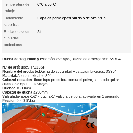
Temperatura de
0°C a 55°C
trabajo:
Tratamiento
Capa en polvo epoxi pulida o de alto brillo
superficial:
Rociadores con
Sí
cubiertas
protectoras:
Ducha de seguridad y estación lavaojos, Ducha de emergencia SS304
N.º de artículo:
SH712BSR
Nombre del producto:
Ducha de seguridad y estación lavaojos, SS304
Material:
Acero inoxidable 304
Cabezal rociador:
, tiene tapa protectora contra el polvo, se puede quitar
cuando se opera el lavaojos
Cuenco:
ø300mm
Cabezal de ducha
:ø250mm
Válvula:
lavaojos-1/2" y ducha-1" válvula de bola; activada en 1 segundo
Presión:
0.2-0.6Mpa