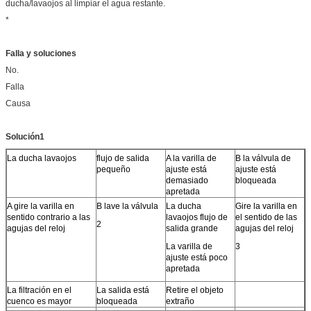
ducha/lavaojos al limpiar el agua restante.
*
Falla y soluciones
No.
Falla
Causa
Solución
1
La ducha lavaojos
flujo de salida
A la varilla de
B la válvula de
pequeño
ajuste está
ajuste está
demasiado
bloqueada
apretada
A gire la varilla en
B lave la válvula
La ducha
Gire la varilla en
sentido contrario a las
lavaojos flujo de
el sentido de las
2
agujas del reloj
salida grande
agujas del reloj
La varilla de
3
ajuste está poco
apretada
La filtración en el
La salida está
Retire el objeto
cuenco es mayor
bloqueada
extraño