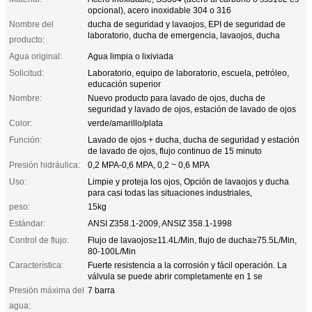
opcional), acero inoxidable 304 o 316
Nombre del
ducha de seguridad y lavaojos, EPI de seguridad de
laboratorio, ducha de emergencia, lavaojos, ducha
producto:
Agua original:
Agua limpia o lixiviada
Solicitud:
Laboratorio, equipo de laboratorio, escuela, petróleo,
educación superior
Nombre:
Nuevo producto para lavado de ojos, ducha de
seguridad y lavado de ojos, estación de lavado de ojos
Color:
verde/amarillo/plata
Función:
Lavado de ojos + ducha, ducha de seguridad y estación
de lavado de ojos, flujo continuo de 15 minuto
Presión hidráulica:
0,2 MPA-0,6 MPA, 0,2 ~ 0,6 MPA
Uso:
Limpie y proteja los ojos, Opción de lavaojos y ducha
para casi todas las situaciones industriales,
peso:
15kg
Estándar:
ANSI Z358.1-2009, ANSIZ 358.1-1998
Control de flujo:
Flujo de lavaojos≥11.4L/Min, flujo de ducha≥75.5L/Min,
80-100L/Min
Característica:
Fuerte resistencia a la corrosión y fácil operación. La
válvula se puede abrir completamente en 1 se
Presión máxima del
7 barra
agua: