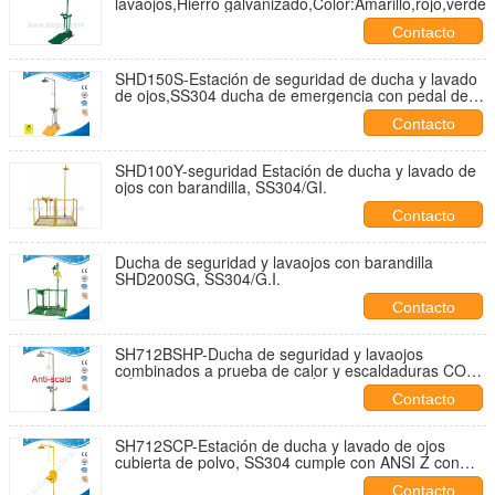
lavaojos,Hierro galvanizado,Color:Amarillo,rojo,verde
Contacto
SHD150S-Estación de seguridad de ducha y lavado
de ojos,SS304 ducha de emergencia con pedal de
pie
Contacto
SHD100Y-seguridad Estación de ducha y lavado de
ojos con barandilla, SS304/GI.
Contacto
Ducha de seguridad y lavaojos con barandilla
SHD200SG, SS304/G.I.
Contacto
SH712BSHP-Ducha de seguridad y lavaojos
combinados a prueba de calor y escaldaduras CON
VÁLVULA MEZCLADORA TÉRMICA lavaojos de
Contacto
laboratorio
SH712SCP-Estación de ducha y lavado de ojos
cubierta de polvo, SS304 cumple con ANSI Z con
cubierta de plástico para tazón
Contacto