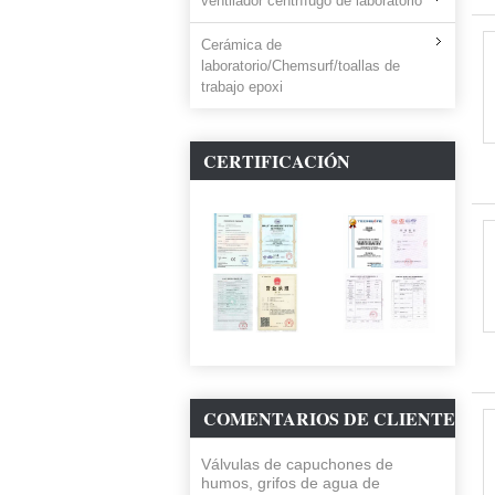
ventilador centrífugo de laboratorio
Cerámica de
laboratorio/Chemsurf/toallas de
trabajo epoxi
CERTIFICACIÓN
COMENTARIOS DE CLIENTE
Válvulas de capuchones de
humos, grifos de agua de