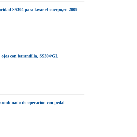
idad SS304 para lavar el cuerpo,en 2009
ojos con barandilla, SS304/GI.
 combinado de operación con pedal