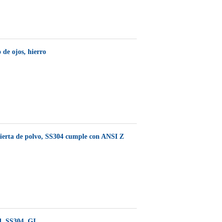
de ojos, hierro
ierta de polvo, SS304 cumple con ANSI Z
, SS304, GI.