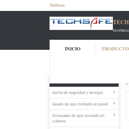
Teléfono:
TECH
MATERIAL
INICIO
PRODUCTO
Inicio
Productos
eye wash
Ey
TODOS LOS PRODUCTOS
ducha de seguridad y lavaojos
lavado de ojos montado en pared
Envasador de ojos montado en
cubierta