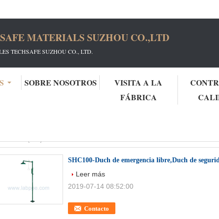
SAFE MATERIALS SUZHOU CO.,LTD
ES TECHSAFE SUZHOU CO., LTD.
S
SOBRE NOSOTROS
VISITA A LA
CONTR
FÁBRICA
CAL
e Wash
(150)
SHC100-Duch de emergencia libre,Duch de segurida
Leer más
2019-07-14 08:52:00
Contacto