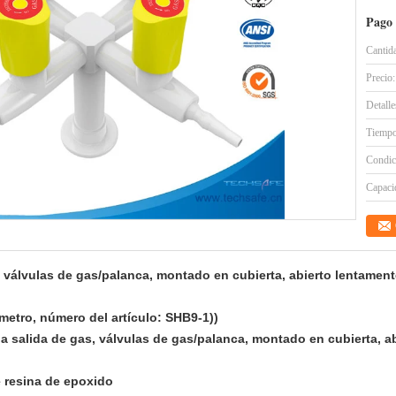
Pago 
Cantid
Precio:
Detall
Tiempo
Condic
Capacid
 válvulas de gas/palanca, montado en cubierta, abierto lentamen
etro, número del artículo: SHB9-1))
a salida de gas, válvulas de gas/palanca, montado en cubierta, a
e resina de epoxido