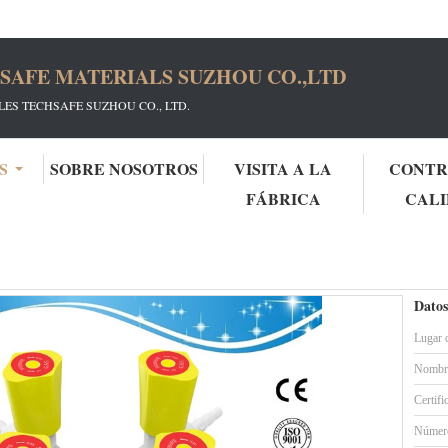
SAFE MATERIALS SUZHOU CO.,LTD
ES TECHSAFE SUZHOU CO., LTD.
S
SOBRE NOSOTROS
VISITA A LA
CONTR
FÁBRICA
CAL
s de gas de laboratorio
SHB9-Salida de gas de cuatro/cuádruple vía,Válvulas/llaves
e vía,Válvulas/llaves de gas,Montaje en cubierta,apertura len
Datos
Lugar 
Nombre
Certifi
Número