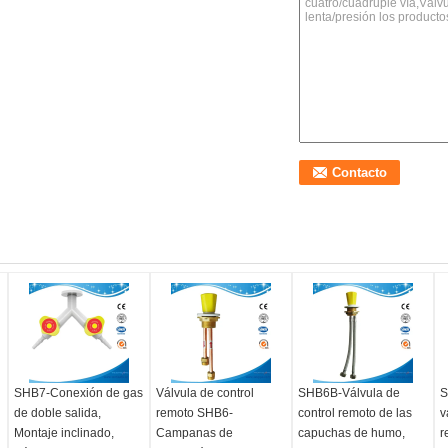
SHB7-Conexión de gas
Válvula de control
SHB6B-Válvula de
S
de doble salida,
remoto SHB6-
control remoto de las
v
Montaje inclinado,
Campanas de
capuchas de humo,
r