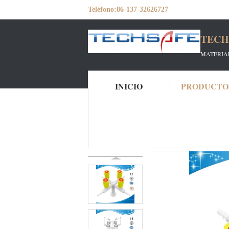
Teléfono:
86-137-32626727
TECH
MATERIAL
INICIO
PRODUCTO
Inicio
Productos
Accesorios para grifería
SHB9-Salida de gas de cuatro/cuádrupl