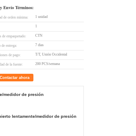
y Envío Términos:
1 unidad
ad de orden mínima:
1
CTN
es de empaquetado:
7 dias
 de entrega:
T/T, Unión Occidental
iones de pago:
200 PCS/semana
ad de la fuente:
Contactar ahora
te/medidor de presión
bierto lentamente/medidor de presión