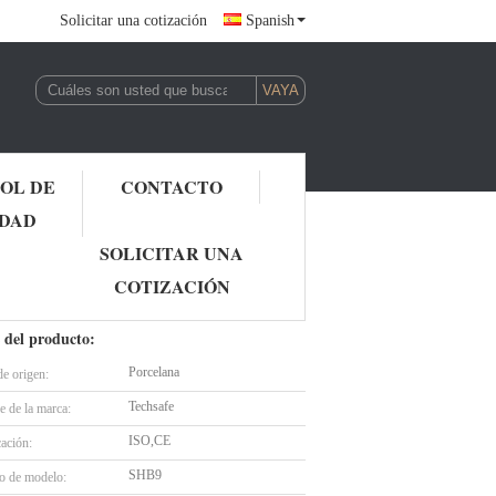
Solicitar una cotización
Spanish
OL DE
CONTACTO
IDAD
 de gas,Montaje en cubierta,apertura lenta/presión
SOLICITAR UNA
COTIZACIÓN
ta/presión
 del producto:
Porcelana
de origen:
Techsafe
 de la marca:
ISO,CE
cación:
SHB9
 de modelo: