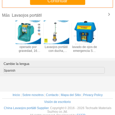
Continuar
ojos
Lavaojos portátil
Más
-Lavado
SH16G-Lavaojos
SH570AB-
Estaciones de
SH8G-Lav
 operado
operado por
Lavaojos portátil
lavado de ojos de
ojos oper
vedad,8
gravedad, 16
con ducha,
emergencia SE-
graveda
ones
galones
Lavaojos portátil
4000, lavaojos
galone
de acero
portátil, lavaojos
solución
inoxidable con
operado por
lavado de
Cambie la lengua
carrito, 65L
gravedad, 21
estaci
galones,
portátil
Spanish
Speakman
lavado de
lavador d
de 8 gal
seguridad
lugar de 
Inicio
|
Sobre nosotros
|
Contacto
|
Mapa del Sitio
|
Privacy Policy
Visión de escritorio
China Lavaojos portátil Supplier.
Copyright © 2016 - 2026 Techsafe Materials
Suzhou co.,ltd.