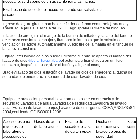
necesario, se dispone de un asistente para las manos.
Está hecho de polietileno inocuo, equipado con válvula de
escape.
Ingreso de agua: girar la bomba de inflador de forma contrarreloj, sacarla y
añadir agua pura a la escala de 12L. Luego apretar la tuerca de bloqueo.
Inflación de aire: girar el mango de la bomba de inflador y sacarlo del tanque
de cabeza constante, empujar y tirar para inflar hasta que la válvula de
ventilación se agote automáticamente.Luego tire de la manija en el tanque de
la cabeza constante.
Enjuague:el lavado de ojos puede utilizarse cuando se aprieta el mango del
lavado de ojos.
dibujar
hacia abajo
el botón para fijar el agua en un flujo
constante,después de usar,alzar el botón y aflojar el mango.
Bradley lavado de ojos, estación de lavado de ojos de emergencia, ducha de
seguridad de emergencia, seguridad de ojos, lavador de ojos,
Equipo de protección personal:Lavadora de ojos de emergencia y de
seguridad,Lavadora de agua,Lavadora de seguridad,Lavadora de lavado
facial,Estación de lavado de ojos,Lavadora de emergencia.OSHA,ANSI Z358.1-
2004,certificado CE.ISO9001:2008.
Accesorios para
Gases de agua
Estante de
Ducha de
Bloqu
muebles de
de laboratorio
secado de cristal
emergencia y
centrí
laboratorio y
de cartón epoxi,
lavado de ojos de
accesorios de
seguridad: