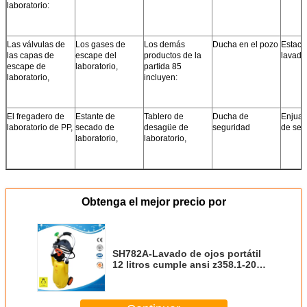
laboratorio:
Las válvulas de
Los gases de
Los demás
Ducha en el pozo
Estaci
las capas de
escape del
productos de la
lavado
escape de
laboratorio,
partida 85
laboratorio,
incluyen:
El fregadero de
Estante de
Tablero de
Ducha de
Enjuag
laboratorio de PP,
secado de
desagüe de
seguridad
de seg
laboratorio,
laboratorio,
Obtenga el mejor precio por
SH782A-Lavado de ojos portátil
12 litros cumple ansi z358.1-2014
color amarillo con señal de
lavado de ojos de seguridad
estación portátil de lavado de