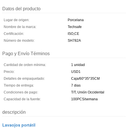
Datos del producto
Lugar de origen:
Porcelana
Nombre de la marca:
Techsafe
Certificación:
ISO,CE
Número de modelo:
SH782A
Pago y Envío Términos
Cantidad de orden mínima:
1 unidad
Precio:
USD1
Detalles de empaquetado:
Caja/60*35*35CM
Tiempo de entrega:
7 dias
Condiciones de pago:
T/T, Unión Occidental
Capacidad de la fuente:
100PCS/semana
descripción
Lavaojos portátil