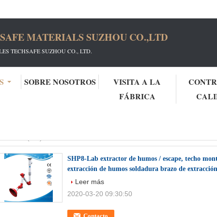
SAFE MATERIALS SUZHOU CO.,LTD
ES TECHSAFE SUZHOU CO., LTD.
S
SOBRE NOSOTROS
VISITA A LA
CONTR
FÁBRICA
CAL
e Wash
(150)
SHP8-Lab extractor de humos / escape, techo mont
extracción de humos soldadura brazo de extracció
Leer más
2020-03-20 09:30:50
Contacto