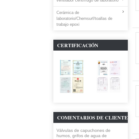
ventilador centrífugo de laboratorio
Cerámica de
laboratorio/Chemsurf/toallas de
trabajo epoxi
CERTIFICACIÓN
COMENTARIOS DE CLIENTE
Válvulas de capuchones de
humos, grifos de agua de