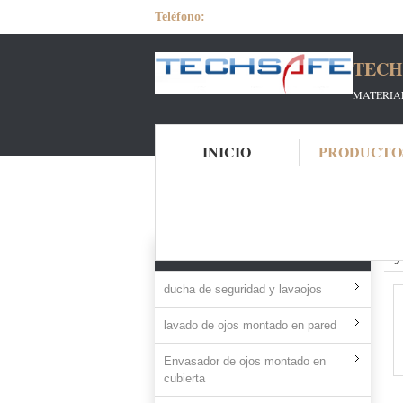
Teléfono:
TECH
MATERIAL
INICIO
PRODUCTO
Inicio
Productos
eye wash
Ey
TODOS LOS PRODUCTOS
ducha de seguridad y lavaojos
lavado de ojos montado en pared
Envasador de ojos montado en
cubierta